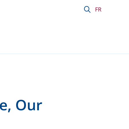
ty&#34; - Fondation 
FR
e, Our