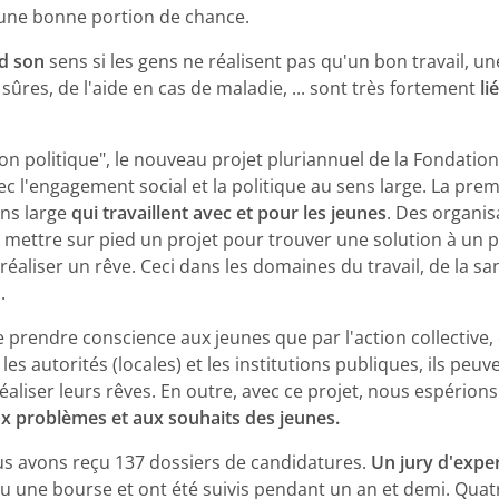
 une bonne portion de chance.
rd son
sens si les gens ne réalisent pas qu'un bon travail, u
sûres, de l'aide en cas de maladie, ... sont très fortement
li
ion politique", le nouveau projet pluriannuel de la Fondatio
ec l'engagement social et la politique au sens large. La pre
ns large
qui travaillent avec et pour les jeunes
. Des organis
t mettre sur pied un projet pour trouver une solution à un
réaliser un rêve. Ceci dans les domaines du travail, de la sant
.
re prendre conscience aux jeunes que par l'action collective,
les autorités (locales) et les institutions publiques, ils peu
liser leurs rêves. En outre, avec ce projet, nous espérion
ux problèmes et aux souhaits des jeunes.
ous avons reçu 137 dossiers de candidatures.
Un jury d'expe
u une bourse et ont été suivis pendant un an et demi. Quat