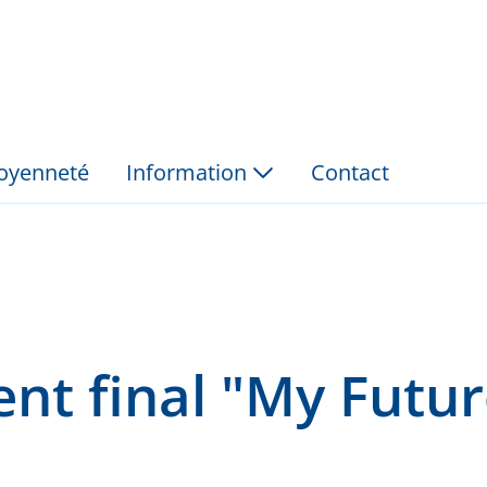
;My Future, Our Socie
itoyenneté
Information
Contact
t final "My Futur