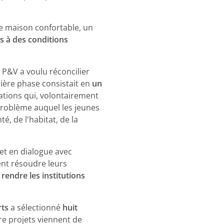
ne maison confortable, un
és à des conditions
n P&V a voulu réconcilier
mière phase consistait en
un
ations qui, volontairement
 problème auquel les jeunes
é, de l'habitat, de la
 et en dialogue avec
vent résoudre leurs
s
rendre les institutions
rts
a sélectionné
huit
re projets viennent de